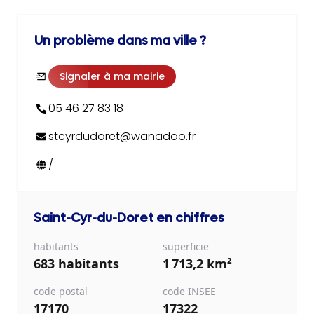
Un problème dans ma ville ?
Signaler à ma mairie
05 46 27 83 18
stcyrdudoret@wanadoo.fr
/
Saint-Cyr-du-Doret
en chiffres
habitants
superficie
683 habitants
1 713,2 km²
code postal
code INSEE
17170
17322