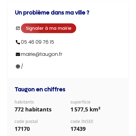
Un problème dans ma ville ?
Signaler à ma mairie
05 46 09 76 15
mairie@taugon.fr
/
Taugon
en chiffres
habitants
superficie
772 habitants
1 577,5 km²
code postal
code INSEE
17170
17439