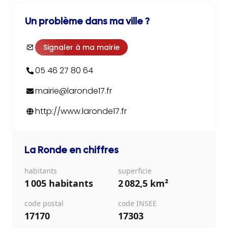
Un problème dans ma ville ?
Signaler à ma mairie
05 46 27 80 64
mairie@laronde17.fr
http://www.laronde17.fr
La Ronde
en chiffres
habitants
superficie
1 005 habitants
2 082,5 km²
code postal
code INSEE
17170
17303