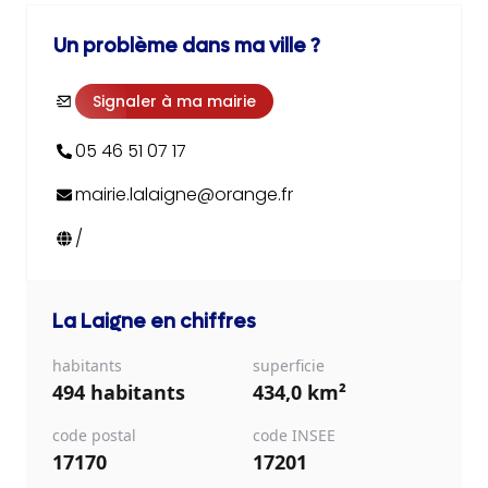
Un problème dans ma ville ?
Signaler à ma mairie
05 46 51 07 17
mairie.lalaigne@orange.fr
/
La Laigne
en chiffres
habitants
superficie
494 habitants
434,0 km²
code postal
code INSEE
17170
17201