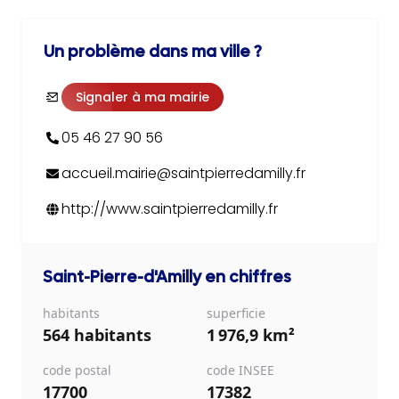
Un problème dans ma ville ?
Signaler à ma mairie
05 46 27 90 56
accueil.mairie@saintpierredamilly.fr
http://www.saintpierredamilly.fr
Saint-Pierre-d'Amilly
en chiffres
habitants
superficie
564 habitants
1 976,9 km²
code postal
code INSEE
17700
17382