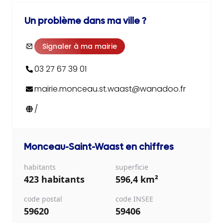
Un problème dans ma ville ?
Signaler à ma mairie
03 27 67 39 01
mairie.monceau.st.waast@wanadoo.fr
/
Monceau-Saint-Waast
en chiffres
habitants
superficie
423 habitants
596,4 km²
code postal
code INSEE
59620
59406