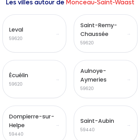
Les villes autour de
Monceau-Saint-Waast
Saint-Remy-
Leval
Chaussée
→
→
59620
59620
Aulnoye-
Écuélin
Aymeries
→
→
59620
59620
Dompierre-sur-
Saint-Aubin
Helpe
→
→
59440
59440