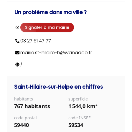
Un problème dans ma ville ?
Signaler à ma mairie
03 27 61 47 77
mairie.st-hilaire-h@wanadoo.fr
/
Saint-Hilaire-sur-Helpe
en chiffres
habitants
superficie
767 habitants
1 544,0 km²
code postal
code INSEE
59440
59534