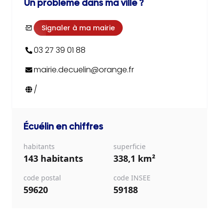
Un problème dans ma ville ?
Signaler à ma mairie
03 27 39 01 88
mairie.decuelin@orange.fr
/
Écuélin
en chiffres
habitants
superficie
143 habitants
338,1 km²
code postal
code INSEE
59620
59188