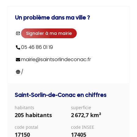
Un problème dans ma ville ?
Signaler à ma mairie
05 46 86 01 19
mairie@saintsorlindeconac.fr
/
Saint-Sorlin-de-Conac
en chiffres
habitants
superficie
205 habitants
2 672,7 km²
code postal
code INSEE
17150
17405