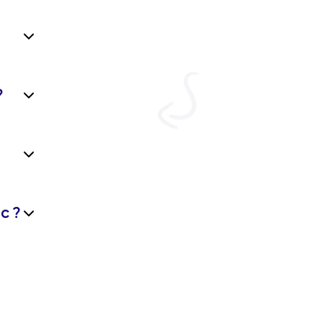
?
c ?