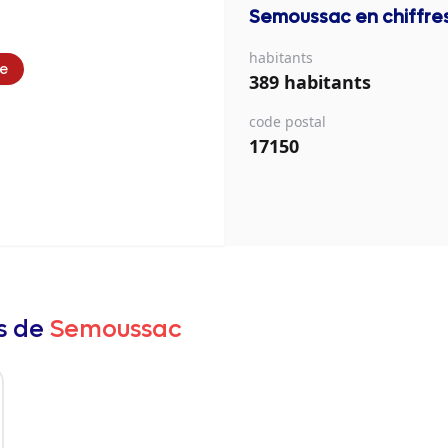
Semoussac
en chiffre
habitants
ie
389 habitants
code postal
17150
rs de
Semoussac