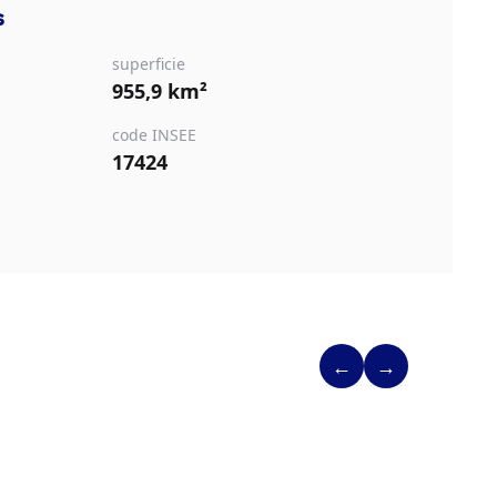
s
superficie
955,9 km²
code INSEE
17424
←
→