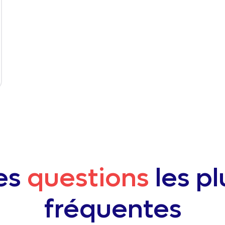
es
questions
les pl
fréquentes