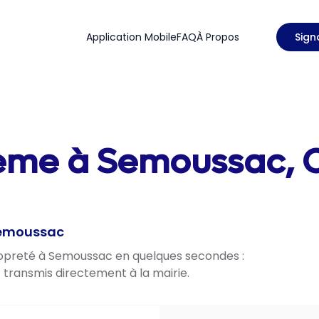
Application Mobile
FAQ
À Propos
Sign
lème à Semoussac, 
 Semoussac
propreté à Semoussac en quelques secondes :
t transmis directement à la mairie.