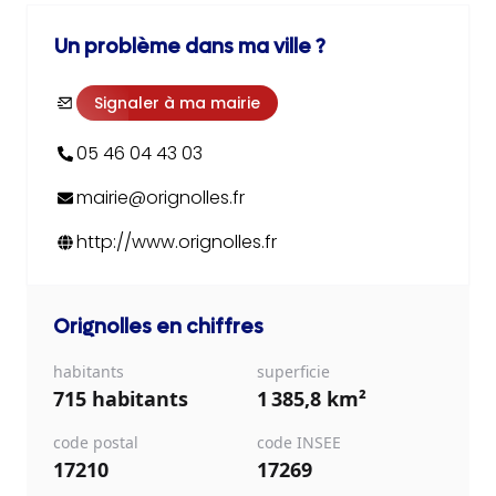
Un problème dans ma ville ?
Signaler à ma mairie
05 46 04 43 03
mairie@orignolles.fr
http://www.orignolles.fr
Orignolles
en chiffres
habitants
superficie
715 habitants
1 385,8 km²
code postal
code INSEE
17210
17269