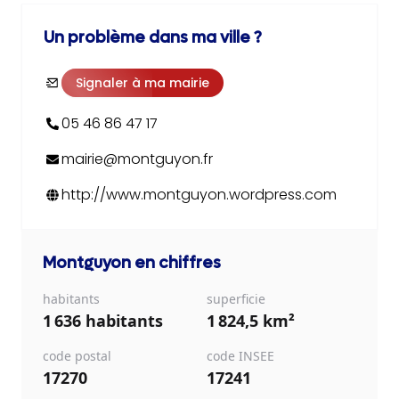
Un problème dans ma ville ?
Signaler à ma mairie
05 46 86 47 17
mairie@montguyon.fr
http://www.montguyon.wordpress.com
Montguyon
en chiffres
habitants
superficie
1 636 habitants
1 824,5 km²
code postal
code INSEE
17270
17241