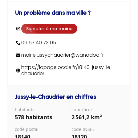
Un problème dans ma ville ?
Signaler à ma mairie
09 67 40 73 05
mairiejussychaudrier@wanadoo.fr
https://lapagelocale.fr/18140-jussy-le-
chaudrier
Jussy-le-Chaudrier
en chiffres
habitants
superficie
578 habitants
2 561,2 km²
code postal
code INSEE
18140
18120