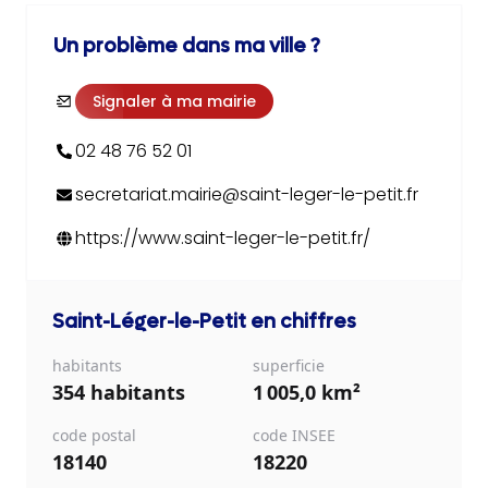
Un problème dans ma ville ?
Signaler à ma mairie
02 48 76 52 01
secretariat.mairie@saint-leger-le-petit.fr
https://www.saint-leger-le-petit.fr/
Saint-Léger-le-Petit
en chiffres
habitants
superficie
354 habitants
1 005,0 km²
code postal
code INSEE
18140
18220