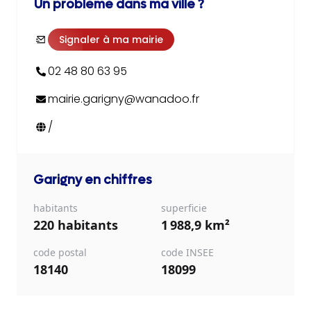
Un problème dans ma ville ?
Signaler à ma mairie
02 48 80 63 95
mairie.garigny@wanadoo.fr
/
Garigny
en chiffres
habitants
superficie
220 habitants
1 988,9 km²
code postal
code INSEE
18140
18099