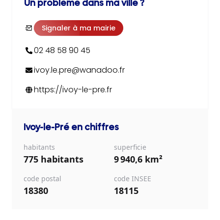
Un problème dans ma ville ?
Signaler à ma mairie
02 48 58 90 45
ivoy.le.pre@wanadoo.fr
https://ivoy-le-pre.fr
Ivoy-le-Pré
en chiffres
habitants
superficie
775 habitants
9 940,6 km²
code postal
code INSEE
18380
18115