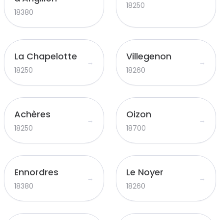
18250
18380
La Chapelotte
Villegenon
→
→
18250
18260
Achères
Oizon
→
→
18250
18700
Ennordres
Le Noyer
→
→
18380
18260