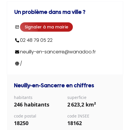
Un problème dans ma ville ?
Signaler à ma mairie
02 48 79 05 22
neuilly-en-sancerre@wanadoo.fr
/
Neuilly-en-Sancerre
en chiffres
habitants
superficie
246 habitants
2 623,2 km²
code postal
code INSEE
18250
18162