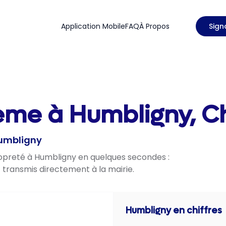
Application Mobile
FAQ
À Propos
Sign
ème à Humbligny, Ch
Humbligny
propreté à Humbligny en quelques secondes :
t transmis directement à la mairie.
Humbligny
en chiffres