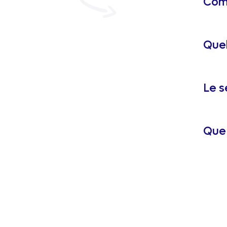
Comm
Quel
Le s
Que 