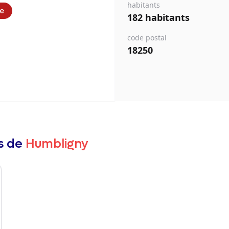
habitants
ie
182 habitants
code postal
18250
rs de
Humbligny