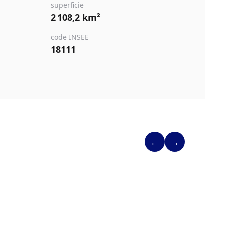
superficie
2 108,2 km²
code INSEE
18111
←
→