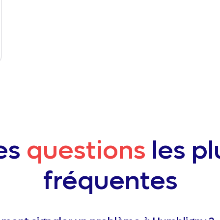
es
questions
les pl
fréquentes