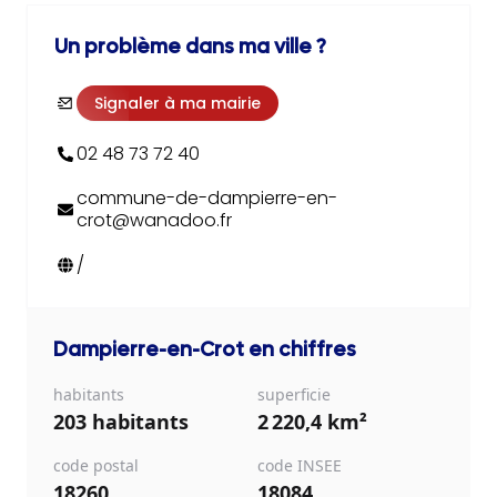
Un problème dans ma ville ?
Signaler à ma mairie
02 48 73 72 40
commune-de-dampierre-en-
crot@wanadoo.fr
/
Dampierre-en-Crot
en chiffres
habitants
superficie
203 habitants
2 220,4 km²
code postal
code INSEE
18260
18084