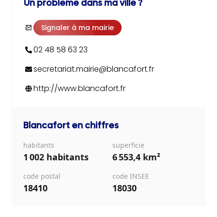
Un problème dans ma ville ?
Signaler à ma mairie
02 48 58 63 23
secretariat.mairie@blancafort.fr
http://www.blancafort.fr
Blancafort
en chiffres
habitants
superficie
1 002 habitants
6 553,4 km²
code postal
code INSEE
18410
18030