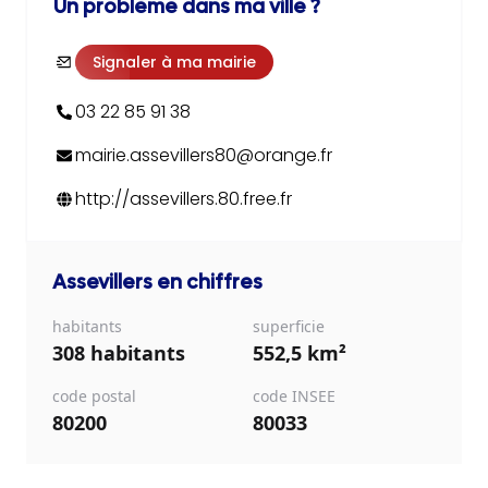
Un problème dans ma ville ?
Signaler à ma mairie
03 22 85 91 38
mairie.assevillers80@orange.fr
http://assevillers.80.free.fr
Assevillers
en chiffres
habitants
superficie
308 habitants
552,5 km²
code postal
code INSEE
80200
80033