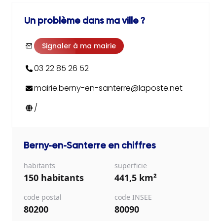
Un problème dans ma ville ?
Signaler à ma mairie
03 22 85 26 52
mairie.berny-en-santerre@laposte.net
/
Berny-en-Santerre
en chiffres
habitants
superficie
150 habitants
441,5 km²
code postal
code INSEE
80200
80090