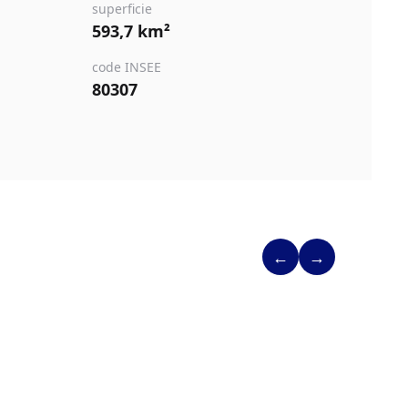
superficie
593,7 km²
code INSEE
80307
←
→