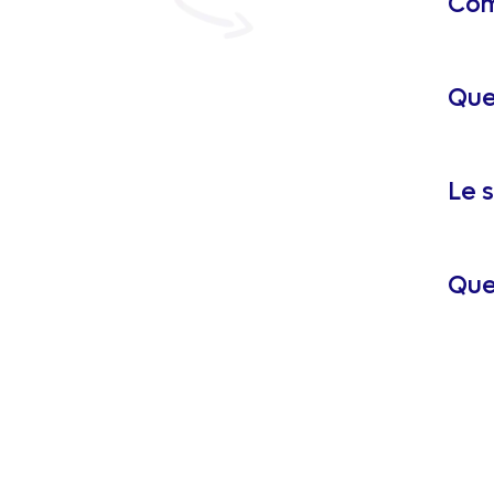
Com
Quel
Le s
Que