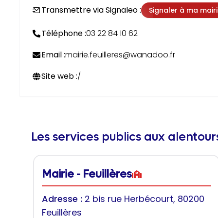
Transmettre via Signaleo :
Signaler à ma mair
Téléphone :
03 22 84 10 62
Email :
mairie.feuilleres@wanadoo.fr
Site web :
/
Les services publics aux alentou
Mairie - Feuillères
Adresse :
2 bis rue Herbécourt, 80200
Feuillères