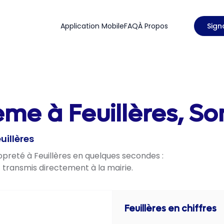
Application Mobile
FAQ
À Propos
Sign
ème à Feuillères, S
uillères
opreté à Feuillères en quelques secondes :
t transmis directement à la mairie.
Feuillères
en chiffres