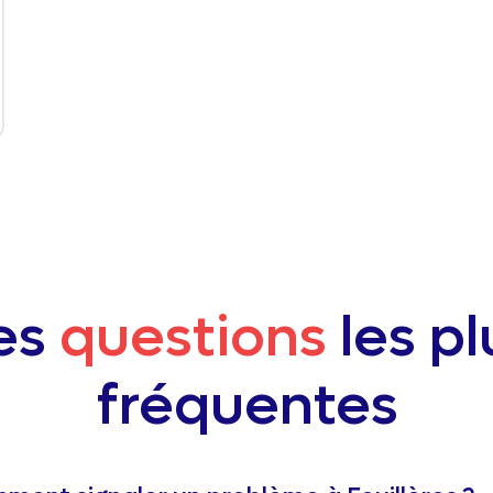
es
questions
les pl
fréquentes