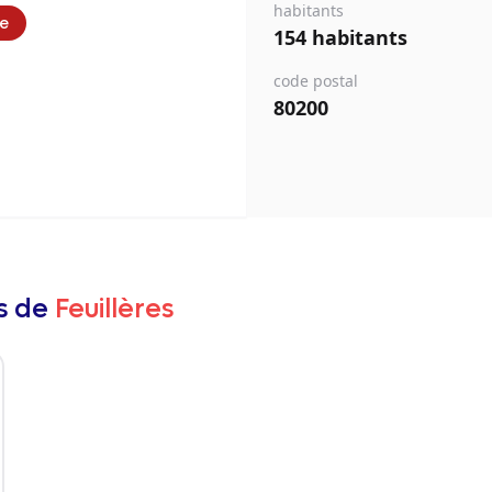
habitants
ie
154 habitants
code postal
80200
rs de
Feuillères