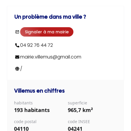
Un problème dans ma ville ?
Signaler à ma mairie
04 92 76 44 72
mairie.villemus@gmail.com
/
Villemus
en chiffres
habitants
superficie
193 habitants
965,7 km²
code postal
code INSEE
04110
04241