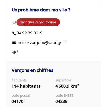
Un problème dans ma ville ?
Signaler à ma mairie
04 92 89 00 19
mairie-vergons@orange.fr
/
Vergons
en chiffres
habitants
superficie
114 habitants
4 600,9 km²
code postal
code INSEE
04170
04236