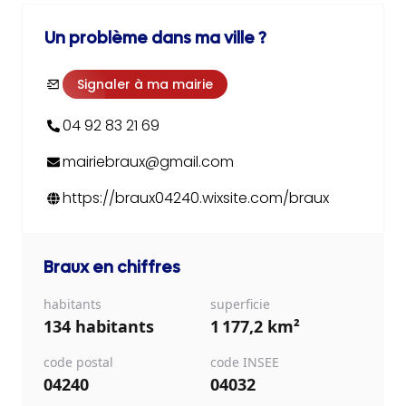
Un problème dans ma ville ?
Signaler à ma mairie
04 92 83 21 69
mairiebraux@gmail.com
https://braux04240.wixsite.com/braux
Braux
en chiffres
habitants
superficie
134 habitants
1 177,2 km²
code postal
code INSEE
04240
04032