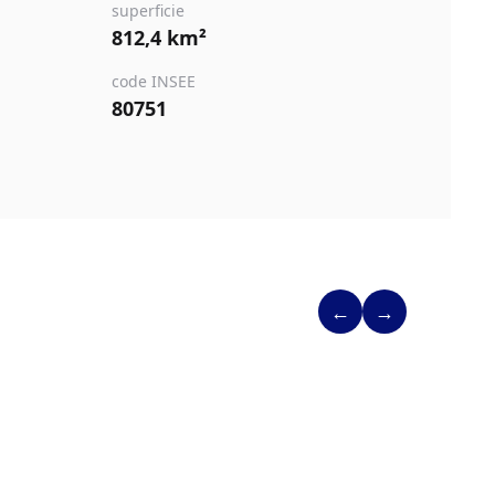
superficie
812,4 km²
code INSEE
80751
←
→