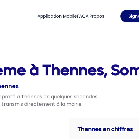
Application Mobile
FAQ
À Propos
Sign
lème à Thennes, So
Thennes
propreté à Thennes en quelques secondes :
t transmis directement à la mairie.
Thennes
en chiffres