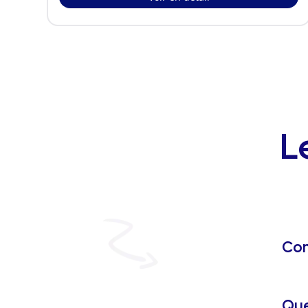
L
Com
Que