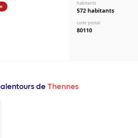
habitants
ie
572 habitants
code postal
80110
 alentours de
Thennes