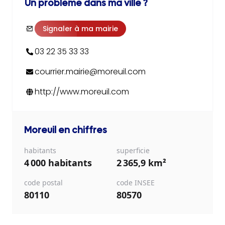
Un problème dans ma ville ?
Signaler à ma mairie
03 22 35 33 33
courrier.mairie@moreuil.com
http://www.moreuil.com
Moreuil
en chiffres
habitants
superficie
4 000 habitants
2 365,9 km²
code postal
code INSEE
80110
80570