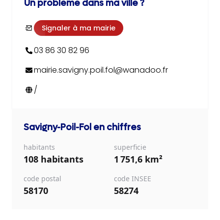
Un problème dans ma ville ?
Signaler à ma mairie
03 86 30 82 96
mairie.savigny.poil.fol@wanadoo.fr
/
Savigny-Poil-Fol
en chiffres
habitants
superficie
108 habitants
1 751,6 km²
code postal
code INSEE
58170
58274