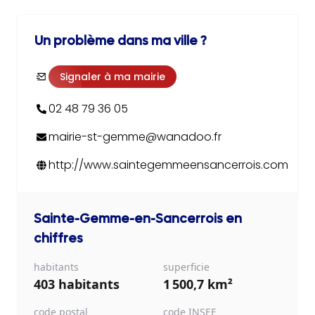
Un problème dans ma ville ?
Signaler à ma mairie
02 48 79 36 05
mairie-st-gemme@wanadoo.fr
http://www.saintegemmeensancerrois.com
Sainte-Gemme-en-Sancerrois
en
chiffres
habitants
superficie
403 habitants
1 500,7 km²
code postal
code INSEE