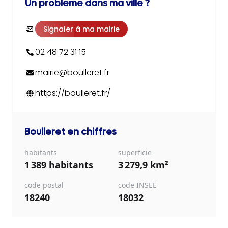
Un problème dans ma ville ?
Signaler à ma mairie
02 48 72 31 15
mairie@boulleret.fr
https://boulleret.fr/
Boulleret
en chiffres
habitants
superficie
1 389 habitants
3 279,9 km²
code postal
code INSEE
18240
18032