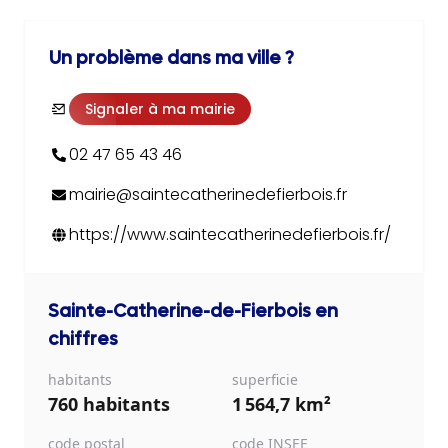
Un problème dans ma ville ?
Signaler à ma mairie
02 47 65 43 46
mairie@saintecatherinedefierbois.fr
https://www.saintecatherinedefierbois.fr/
Sainte-Catherine-de-Fierbois
en
chiffres
habitants
superficie
760 habitants
1 564,7 km²
code postal
code INSEE