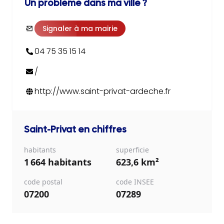
Un problème dans ma ville ?
Signaler à ma mairie
04 75 35 15 14
/
http://www.saint-privat-ardeche.fr
Saint-Privat
en chiffres
habitants
superficie
1 664 habitants
623,6 km²
code postal
code INSEE
07200
07289