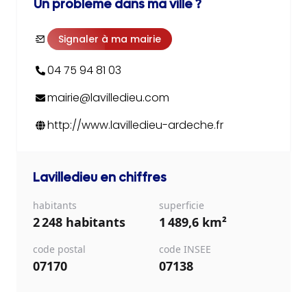
Un problème dans ma ville ?
Signaler à ma mairie
04 75 94 81 03
mairie@lavilledieu.com
http://www.lavilledieu-ardeche.fr
Lavilledieu
en chiffres
habitants
superficie
2 248 habitants
1 489,6 km²
code postal
code INSEE
07170
07138