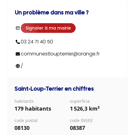
Un problème dans ma ville ?
Signaler à ma mairie
03 24 71 40 50
communestloupterrier@orange.fr
/
Saint-Loup-Terrier
en chiffres
habitants
superficie
179 habitants
1 526,3 km²
code postal
code INSEE
08130
08387