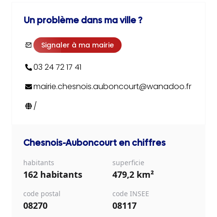
Un problème dans ma ville ?
Signaler à ma mairie
03 24 72 17 41
mairie.chesnois.auboncourt@wanadoo.fr
/
Chesnois-Auboncourt
en chiffres
habitants
superficie
162 habitants
479,2 km²
code postal
code INSEE
08270
08117