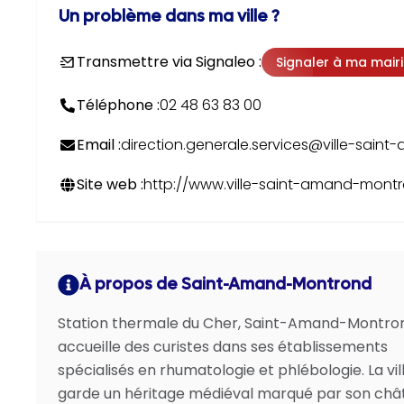
Un problème dans ma ville ?
Transmettre via Signaleo :
Signaler à ma mair
Téléphone :
02 48 63 83 00
Email :
direction.generale.services@ville-sain
Site web :
http://www.ville-saint-amand-montr
À propos de Saint-Amand-Montrond
Station thermale du Cher, Saint-Amand-Montro
accueille des curistes dans ses établissements
spécialisés en rhumatologie et phlébologie. La vil
garde un héritage médiéval marqué par son châ