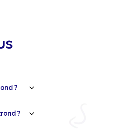
us
ond ?
trond ?