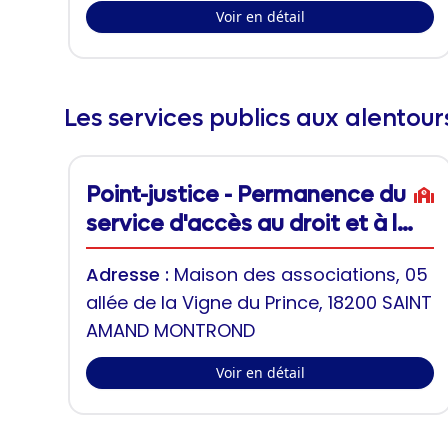
Voir en détail
Les services publics aux alentou
Point-justice - Permanence du
service d'accès au droit et à la
justice itinérant de Saint-
Adresse :
Maison des associations, 05
Amand-Montrond
allée de la Vigne du Prince, 18200 SAINT
AMAND MONTROND
Voir en détail