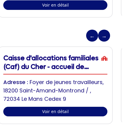
Voir en détail
←
→
Caisse d'allocations familiales
Ma
(Caf) du Cher - accueil de
M
Saint-Amand-Montrond
Adresse :
Foyer de jeunes travailleurs,
Ad
18200 Saint-Amand-Montrond / ,
18
72034 Le Mans Cedex 9
Voir en détail