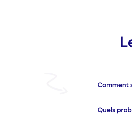
L
Comment s
Quels prob