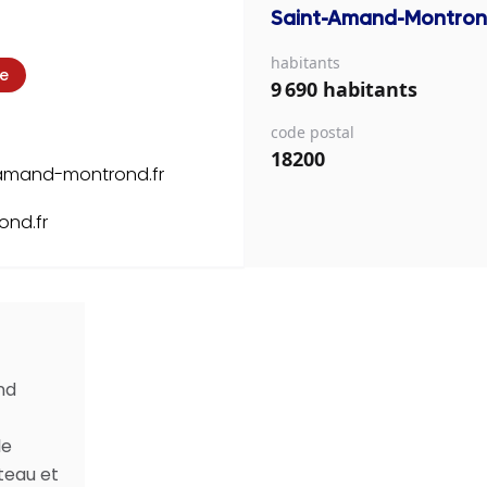
Saint-Amand-Montro
habitants
ie
9 690 habitants
code postal
18200
t-amand-montrond.fr
ond.fr
nd
le
teau et