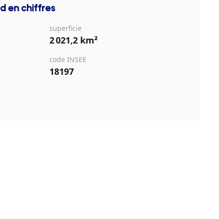
nd
en chiffres
superficie
2 021,2 km²
code INSEE
18197