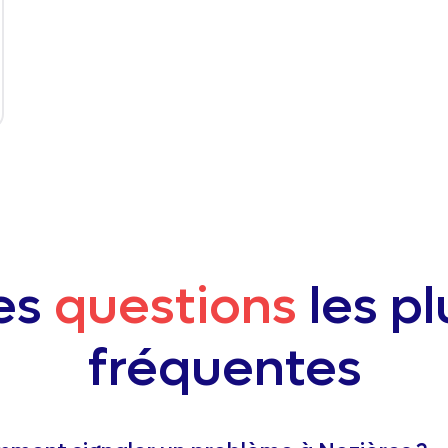
es
questions
les pl
fréquentes