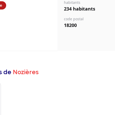
habitants
ie
234 habitants
code postal
18200
rs de
Nozières