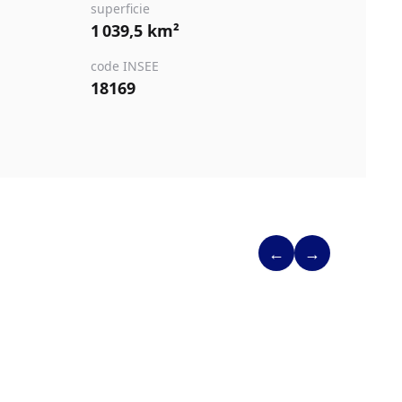
superficie
1 039,5 km²
code INSEE
18169
←
→