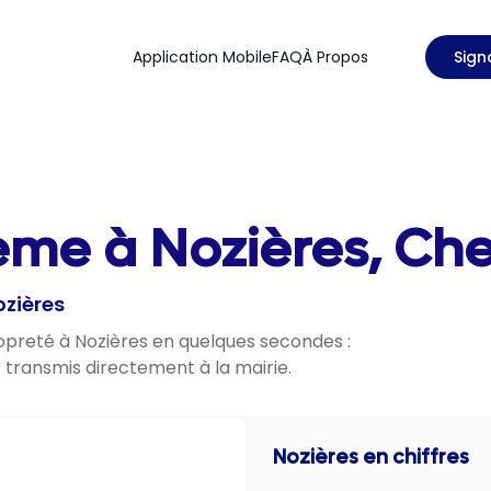
Application Mobile
FAQ
À Propos
Sign
ème à Nozières, Cher
ozières
ropreté à Nozières en quelques secondes :
t transmis directement à la mairie.
Nozières
en chiffres