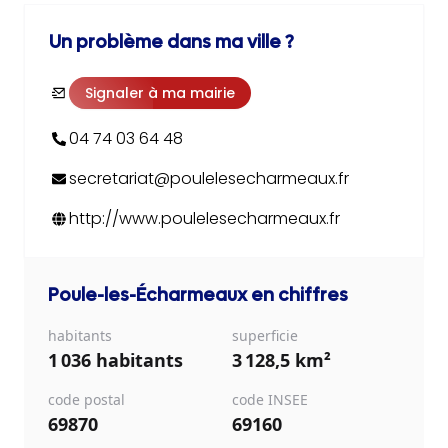
Un problème dans ma ville ?
Signaler à ma mairie
04 74 03 64 48
secretariat@poulelesecharmeaux.fr
http://www.poulelesecharmeaux.fr
Poule-les-Écharmeaux
en chiffres
habitants
superficie
1 036 habitants
3 128,5 km²
code postal
code INSEE
69870
69160