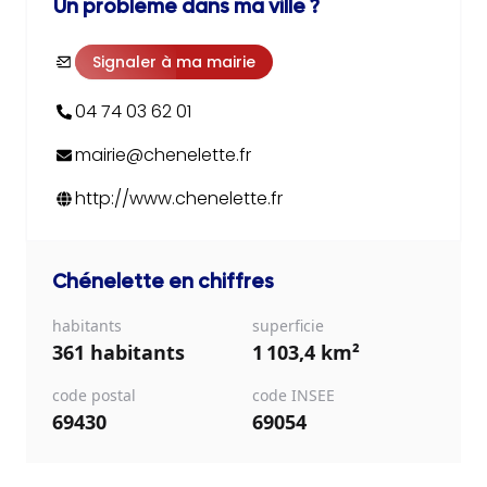
Un problème dans ma ville ?
Signaler à ma mairie
04 74 03 62 01
mairie@chenelette.fr
http://www.chenelette.fr
Chénelette
en chiffres
habitants
superficie
361 habitants
1 103,4 km²
code postal
code INSEE
69430
69054