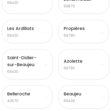
69430
69870
Les Ardillats
Propières
→
→
69430
69790
Saint-Didier-
Azolette
sur-Beaujeu
→
→
69790
69430
Belleroche
Beaujeu
→
→
42670
69430