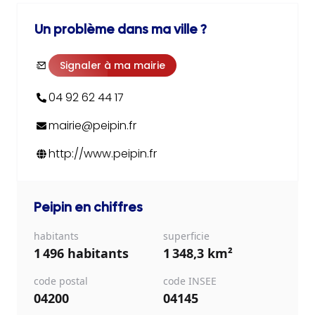
Un problème dans ma ville ?
Signaler à ma mairie
04 92 62 44 17
mairie@peipin.fr
http://www.peipin.fr
Peipin
en chiffres
habitants
superficie
1 496 habitants
1 348,3 km²
code postal
code INSEE
04200
04145