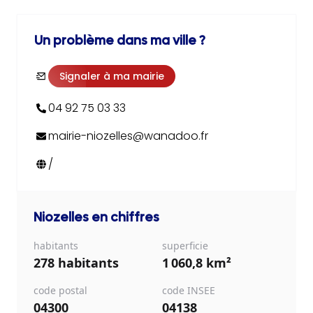
Un problème dans ma ville ?
Signaler à ma mairie
04 92 75 03 33
mairie-niozelles@wanadoo.fr
/
Niozelles
en chiffres
habitants
superficie
278 habitants
1 060,8 km²
code postal
code INSEE
04300
04138