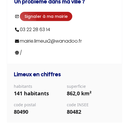
Un problème dans ma ville ?
Signaler à ma mairie
03 22 28 63 14
mairie.limeux2@wanadoo.fr
/
Limeux
en chiffres
habitants
superficie
141 habitants
862,0 km²
code postal
code INSEE
80490
80482