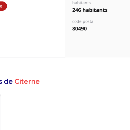
habitants
ie
246 habitants
code postal
80490
rs de
Citerne