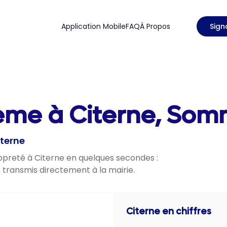
Application Mobile
FAQ
À Propos
Sign
lème à Citerne, Som
iterne
ropreté à Citerne en quelques secondes :
t transmis directement à la mairie.
Citerne
en chiffres