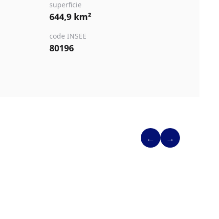
superficie
644,9 km²
code INSEE
80196
←
→