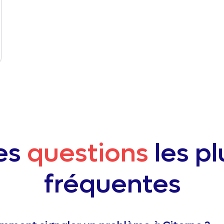
es
questions
les pl
fréquentes