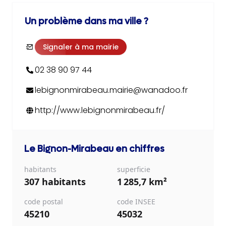
Un problème dans ma ville ?
Signaler à ma mairie
02 38 90 97 44
lebignonmirabeau.mairie@wanadoo.fr
http://www.lebignonmirabeau.fr/
Le Bignon-Mirabeau
en chiffres
habitants
superficie
307 habitants
1 285,7 km²
code postal
code INSEE
45210
45032