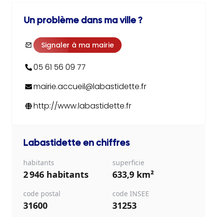
Un problème dans ma ville ?
Signaler à ma mairie
05 61 56 09 77
mairie.accueil@labastidette.fr
http://www.labastidette.fr
Labastidette
en chiffres
habitants
superficie
2 946 habitants
633,9 km²
code postal
code INSEE
31600
31253