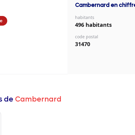
Cambernard
en chiffr
habitants
ie
496 habitants
code postal
31470
rs de
Cambernard