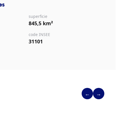
es
superficie
845,5 km²
code INSEE
31101
←
→