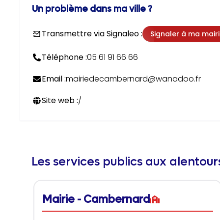
Un problème dans ma ville ?
Transmettre via Signaleo :
Signaler à ma mair
Téléphone :
05 61 91 66 66
Email :
mairiedecambernard@wanadoo.fr
Site web :
/
Les services publics aux alentou
Mairie - Cambernard