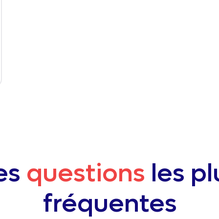
es
questions
les pl
fréquentes