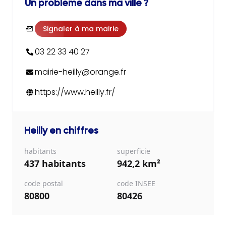
Un problème dans ma ville ?
Signaler à ma mairie
03 22 33 40 27
mairie-heilly@orange.fr
https://www.heilly.fr/
Heilly
en chiffres
habitants
superficie
437 habitants
942,2 km²
code postal
code INSEE
80800
80426