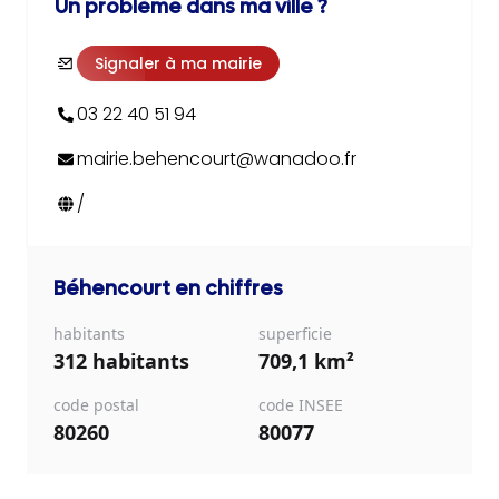
Un problème dans ma ville ?
Signaler à ma mairie
03 22 40 51 94
mairie.behencourt@wanadoo.fr
/
Béhencourt
en chiffres
habitants
superficie
312 habitants
709,1 km²
code postal
code INSEE
80260
80077