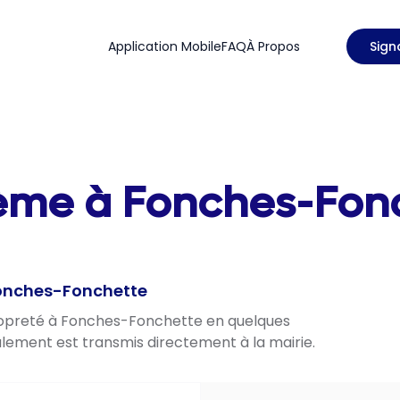
Application Mobile
FAQ
À Propos
Sign
lème à Fonches-Fo
Fonches-Fonchette
propreté à Fonches-Fonchette en quelques
nalement est transmis directement à la mairie.