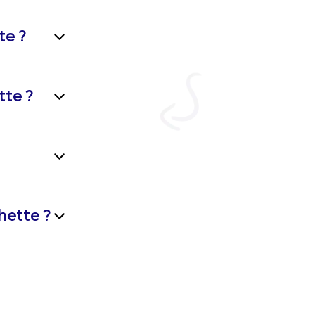
te ?
tte ?
hette ?