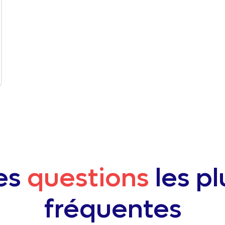
es
questions
les pl
fréquentes