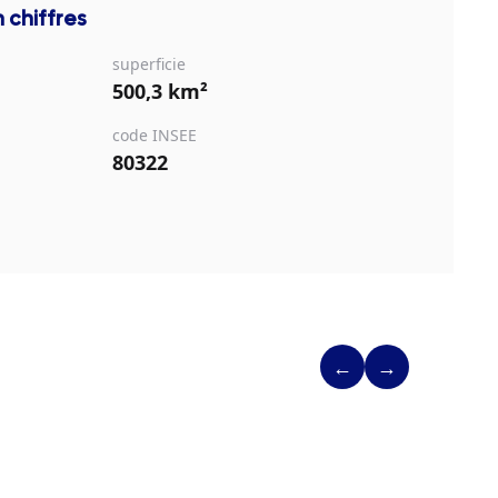
 chiffres
superficie
500,3 km²
code INSEE
80322
←
→