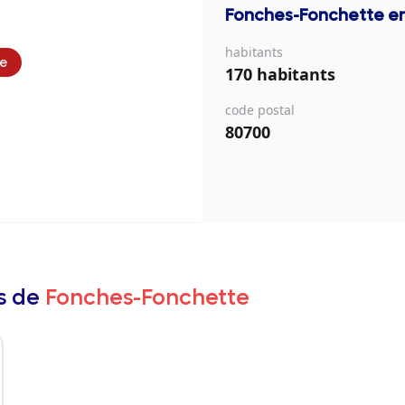
Fonches-Fonchette
en
habitants
ie
170 habitants
code postal
80700
rs de
Fonches-Fonchette